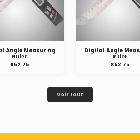
al Angle Measuring
Digital Angle Mea
Ruler
Ruler
Prix
$52.75
Prix
$52.75
régulier
régulier
Voir tout