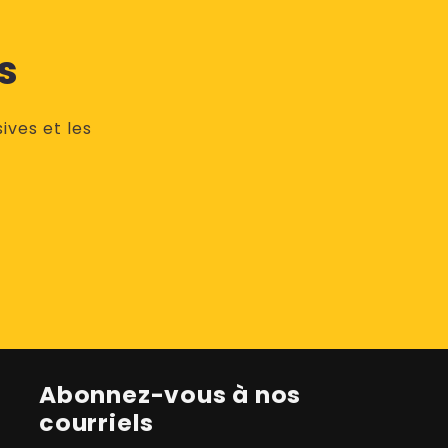
s
ives et les
Abonnez-vous à nos
courriels