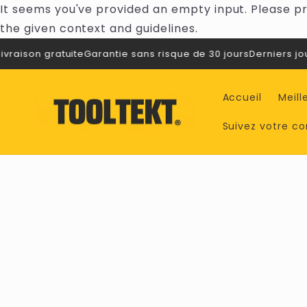
Passer
It seems you've provided an empty input. Please pr
au
the given context and guidelines.
contenu
vraison gratuite
Garantie sans risque de 30 jours
Derniers jours
Accueil
Meill
Suivez votre 