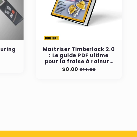
suring
Maîtriser Timberlock 2.0
: Le guide PDF ultime
pour la fraise à rainure
en onglet à 45 degrés
Prix
$0.00
Prix
$14.99
régulier
soldé