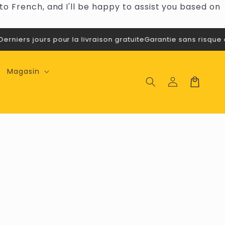
o French, and I'll be happy to assist you based on
rniers jours pour la livraison gratuite
Garantie sans risque de
Magasin
Se
Panier
connecter