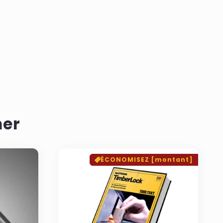
mer
ÉCONOMISEZ [montant]