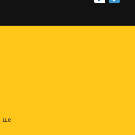
de
paiement
 LLC