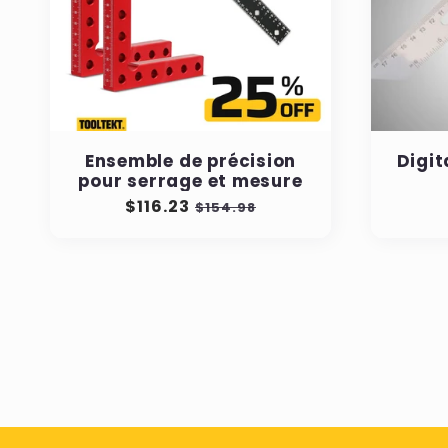
Ensemble de précision
Digit
pour serrage et mesure
Prix
$116.23
Prix
$154.98
régulier
soldé