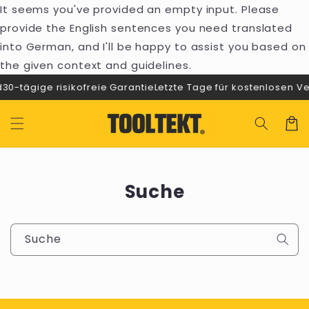
Inhalt
It seems you've provided an empty input. Please
überspringen
provide the English sentences you need translated
into German, and I'll be happy to assist you based on
the given context and guidelines.
30-tägige risikofreie Garantie
Letzte Tage für kostenlosen V
Warenko
Suche
Suche